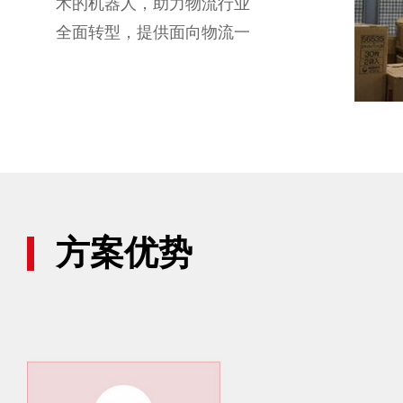
术的机器人，助力物流行业
全面转型，提供面向物流一
体化的解决方案。基于3D机
器视觉的TVS高精度机械臂
控制引导系统与机械臂配
合，构成独立拆垛设备，可
自动识别万种以上尺寸的箱
体，实现高节拍智能化拆
垛、快速部署、长时间稳定
方案优势
工作，推动劳动密集型向技
术密集型转型，从根本上改
变产品的工业生产和物流模
式。