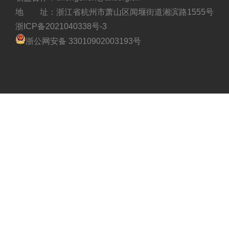
地 址：浙江省杭州市萧山区闻堰街道湘滨路1555号
浙ICP备2021040338号-3
浙公网安备 33010902003193号